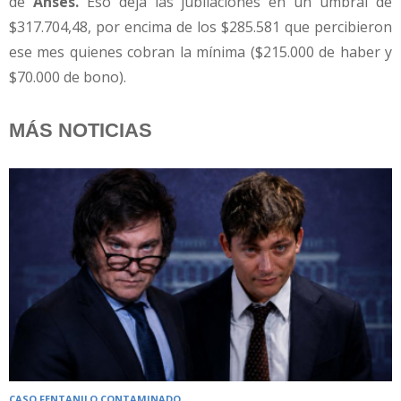
de
Anses.
Eso deja las jubilaciones en un umbral de
$317.704,48, por encima de los $285.581 que percibieron
ese mes quienes cobran la mínima ($215.000 de haber y
$70.000 de bono).
MÁS NOTICIAS
CASO FENTANILO CONTAMINADO