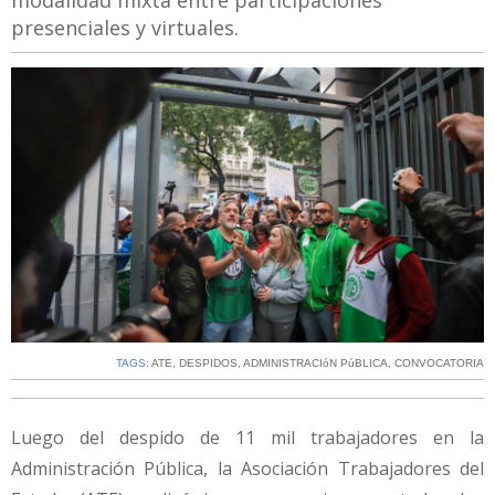
modalidad mixta entre participaciones
presenciales y virtuales.
TAGS:
ATE
,
DESPIDOS
,
ADMINISTRACIóN PúBLICA
,
CONVOCATORIA
Luego del despido de 11 mil trabajadores en la
Administración Pública, la Asociación Trabajadores del