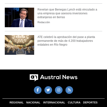
Revelan que Benegas Lynch está vinculado a
una empresa que asesora inversiones
extranjeras en tierras
Redacción
ATE celebró la aprobación del pase a planta
permanente de más de 4.200 trabajadores
estatales en Río Negro
REGIONAL
NACIONAL
INTERNACIONAL
CULTURA
DEPORTES