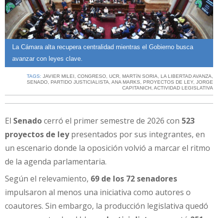
La Cámara alta recupera centralidad mientras el Gobierno busca
avanzar con leyes clave.
TAGS:
JAVIER MILEI
,
CONGRESO
,
UCR
,
MARTíN SORIA
,
LA LIBERTAD AVANZA
,
SENADO
,
PARTIDO JUSTICIALISTA
,
ANA MARKS
,
PROYECTOS DE LEY
,
JORGE
CAPITANICH
,
ACTIVIDAD LEGISLATIVA
El
Senado
cerró el primer semestre de 2026 con
523
proyectos de ley
presentados por sus integrantes, en
un escenario donde la oposición volvió a marcar el ritmo
de la agenda parlamentaria.
Según el relevamiento,
69 de los 72 senadores
impulsaron al menos una iniciativa como autores o
coautores. Sin embargo, la producción legislativa quedó