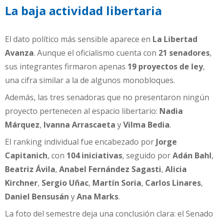
La baja actividad libertaria
El dato político más sensible aparece en
La Libertad
Avanza
. Aunque el oficialismo cuenta con
21 senadores
,
sus integrantes firmaron apenas
19 proyectos de ley
,
una cifra similar a la de algunos monobloques.
Además, las tres senadoras que no presentaron ningún
proyecto pertenecen al espacio libertario:
Nadia
Márquez
,
Ivanna Arrascaeta
y
Vilma Bedia
.
El ranking individual fue encabezado por
Jorge
Capitanich
, con
104 iniciativas
, seguido por
Adán Bahl
,
Beatriz Ávila
,
Anabel Fernández Sagasti
,
Alicia
Kirchner
,
Sergio Uñac
,
Martín Soria
,
Carlos Linares
,
Daniel Bensusán
y
Ana Marks
.
La foto del semestre deja una conclusión clara: el Senado