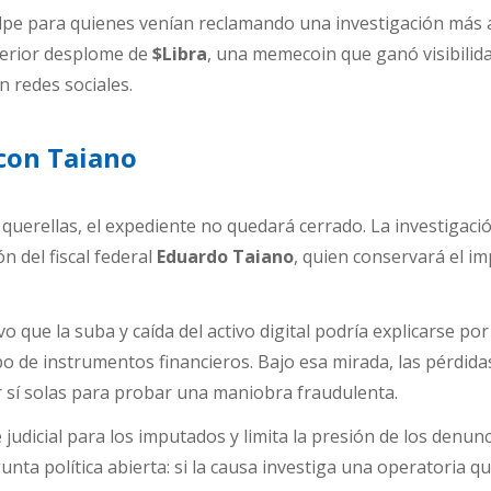
lpe para quienes venían reclamando una investigación más 
terior desplome de
$Libra
, una memecoin que ganó visibilid
n redes sociales.
 con Taiano
 querellas, el expediente no quedará cerrado. La investigaci
n del fiscal federal
Eduardo Taiano
, quien conservará el i
o que la suba y caída del activo digital podría explicarse por
ipo de instrumentos financieros. Bajo esa mirada, las pérdida
r sí solas para probar una maniobra fraudulenta.
e judicial para los imputados y limita la presión de los denun
nta política abierta: si la causa investiga una operatoria 