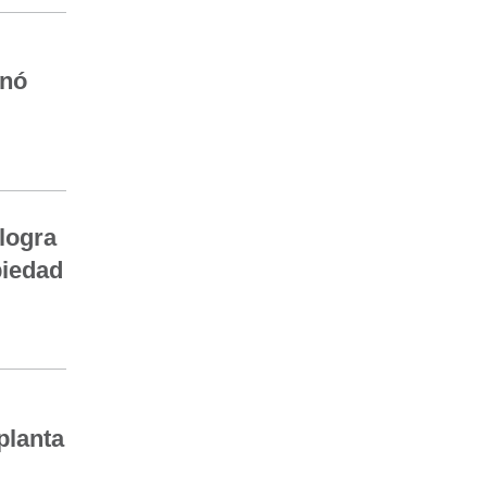
inó
 logra
piedad
 planta