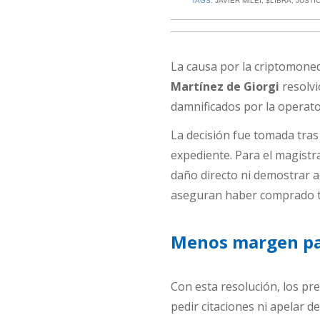
TAGS:
JAVIER MILEI
,
$LIBRA
,
JUSTI
La causa por la criptomon
Martínez de Giorgi
resolvi
damnificados por la operat
La decisión fue tomada tra
expediente. Para el magistr
daño directo ni demostrar ad
aseguran haber comprado 
Menos margen pa
Con esta resolución, los p
pedir citaciones ni apelar d