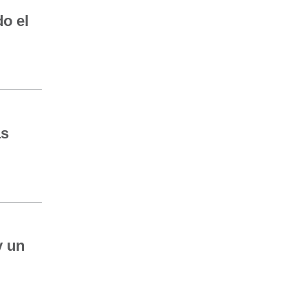
o el
as
y un