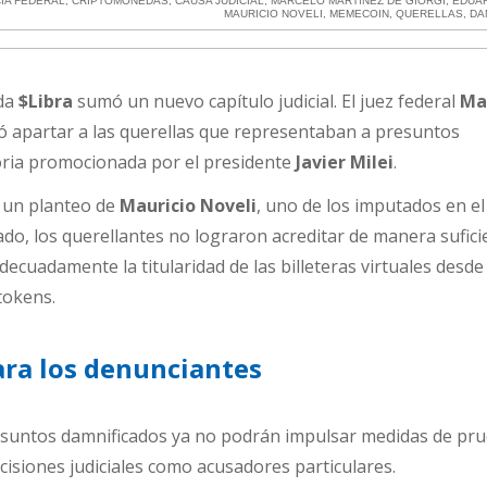
CIA FEDERAL
,
CRIPTOMONEDAS
,
CAUSA JUDICIAL
,
MARCELO MARTíNEZ DE GIORGI
,
EDUA
MAURICIO NOVELI
,
MEMECOIN
,
QUERELLAS
,
DA
eda
$Libra
sumó un nuevo capítulo judicial. El juez federal
Ma
ó apartar a las querellas que representaban a presuntos
oria promocionada por el presidente
Javier Milei
.
s un planteo de
Mauricio Noveli
, uno de los imputados en el
ado, los querellantes no lograron acreditar de manera sufic
ecuadamente la titularidad de las billeteras virtuales desde
tokens.
ra los denunciantes
resuntos damnificados ya no podrán impulsar medidas de pr
ecisiones judiciales como acusadores particulares.