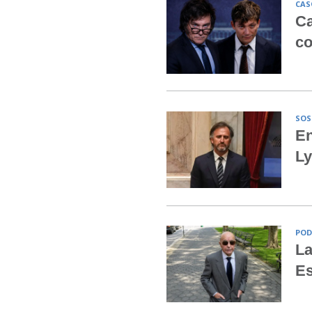
CAS
Ca
co
SOS
En
Ly
POD
La
Es