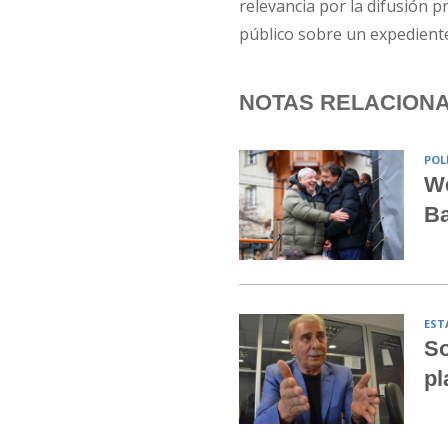
relevancia por la difusión pr
público sobre un expediente 
NOTAS RELACION
POL
We
Ba
EST
So
pl