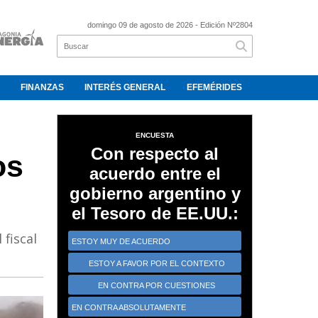
domingo 09 de agosto de 2026
- Edición Nº2804
FINANZAS
INTERÉS GENERAL
EFEMÉRIDES
ENCUESTA
Con respecto al
os
acuerdo entre el
gobierno argentino y
el Tesoro de EE.UU.:
 fiscal
ESTOY MUY DE ACUERDO
ESTOY A FAVOR POR EL CONTEXTO
CRÍTICO
EN CONTRA POR CUESTIONES
ESTRATÉGICAS
EN CONTRA ABSOLUTAMENTE