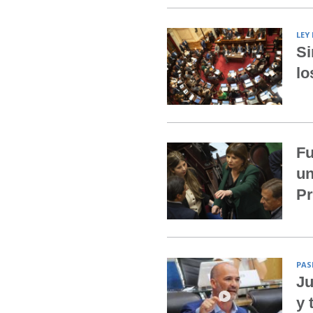
LEY
Si
lo
Fu
un
Pr
PAS
Ju
y 