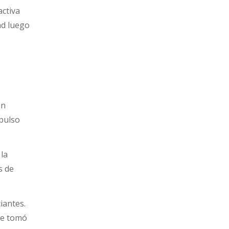
activa
ad luego
ón
mpulso
 la
s de
ciantes.
que tomó