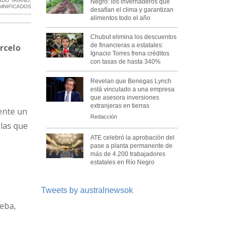
RDO TAIANO
,
Negro: los invernaderos que
MNIFICADOS
desafían el clima y garantizan
alimentos todo el año
Chubut elimina los descuentos
de financieras a estatales:
rcelo
Ignacio Torres frena créditos
con tasas de hasta 340%
Revelan que Benegas Lynch
está vinculado a una empresa
que asesora inversiones
extranjeras en tierras
iente un
Redacción
 las que
ATE celebró la aprobación del
pase a planta permanente de
más de 4.200 trabajadores
estatales en Río Negro
Tweets by australnewsok
ueba,