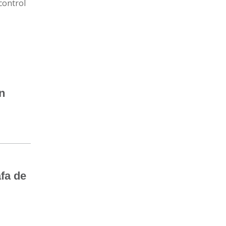
 control
n
afa de