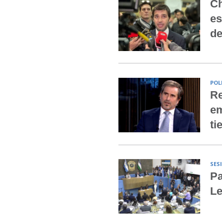
Ch
es
de
POL
Re
em
ti
SES
Pa
Le