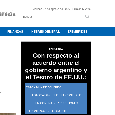
viernes 07 de agosto de 2026
- Edición Nº2802
FINANZAS
INTERÉS GENERAL
EFEMÉRIDES
ENCUESTA
Con respecto al
acuerdo entre el
gobierno argentino y
el Tesoro de EE.UU.:
ESTOY MUY DE ACUERDO
e
ESTOY A FAVOR POR EL CONTEXTO
CRÍTICO
EN CONTRA POR CUESTIONES
ESTRATÉGICAS
EN CONTRA ABSOLUTAMENTE