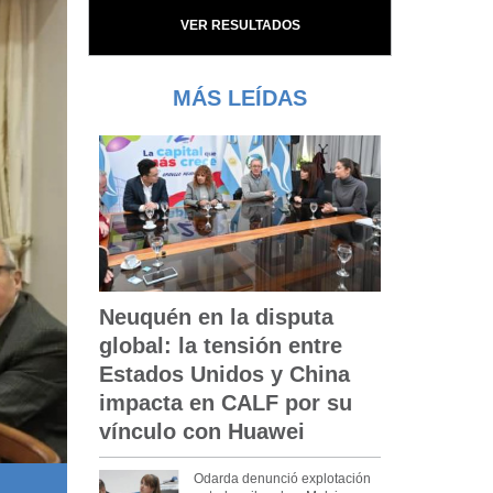
VER RESULTADOS
MÁS LEÍDAS
Neuquén en la disputa
global: la tensión entre
Estados Unidos y China
impacta en CALF por su
vínculo con Huawei
Odarda denunció explotación
La restitución de Eduardo Sosa cierra uno de los conflictos ins