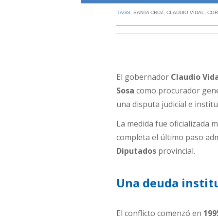
TAGS:
SANTA CRUZ
,
CLAUDIO VIDAL
,
COR
El gobernador
Claudio Vid
Sosa
como procurador gene
una disputa judicial e insti
La medida fue oficializada 
completa el último paso adm
Diputados
provincial.
Una deuda instit
El conflicto comenzó en
199