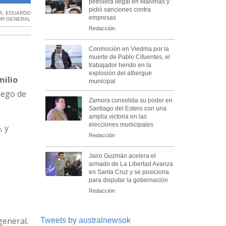
petrolera ilegal en Malvinas y
pidió sanciones contra
A
,
EDUARDO
empresas
R GENERAL
Redacción
Conmoción en Viedma por la
muerte de Pablo Cifuentes, el
trabajador herido en la
explosión del albergue
milio
municipal
luego de
Zamora consolida su poder en
Santiago del Estero con una
amplia victoria en las
elecciones municipales
6
, y
Redacción
Jairo Guzmán acelera el
armado de La Libertad Avanza
en Santa Cruz y se posiciona
para disputar la gobernación
Redacción
general.
Tweets by australnewsok