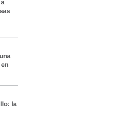
 a
asas
 una
 en
lo: la