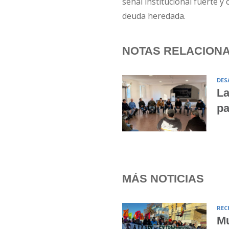
señal institucional fuerte 
deuda heredada.
NOTAS RELACION
DES
La
pa
MÁS NOTICIAS
REC
Mu