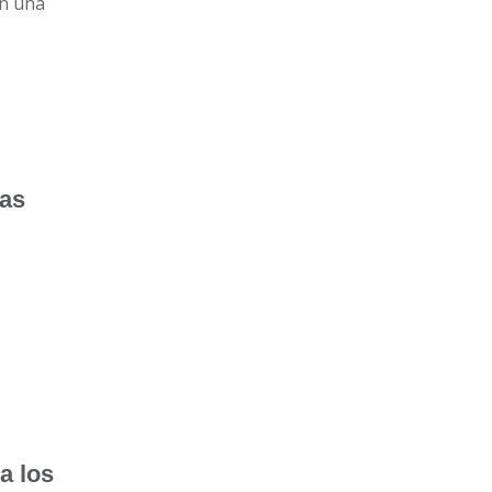
on una
ras
a los