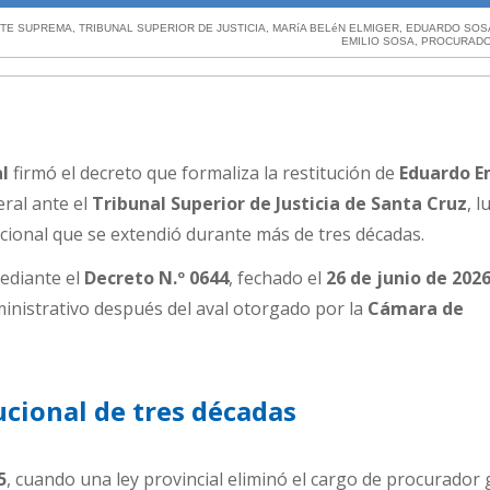
TE SUPREMA
,
TRIBUNAL SUPERIOR DE JUSTICIA
,
MARíA BELéN ELMIGER
,
EDUARDO SOS
EMILIO SOSA
,
PROCURADO
al
firmó el decreto que formaliza la restitución de
Eduardo E
ral ante el
Tribunal Superior de Justicia de Santa Cruz
, 
tucional que se extendió durante más de tres décadas.
mediante el
Decreto N.º 0644
, fechado el
26 de junio de 202
inistrativo después del aval otorgado por la
Cámara de
ucional de tres décadas
5
, cuando una ley provincial eliminó el cargo de procurador 