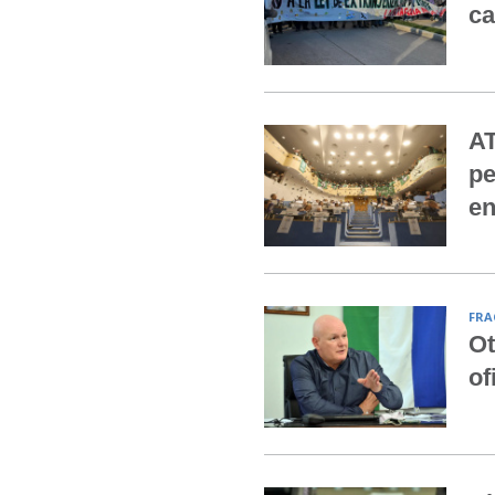
ca
AT
pe
en
FRA
Ot
of