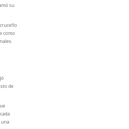
lamó su
acruceño
rse como
nales.
jó
esto de
que
rcada
 una