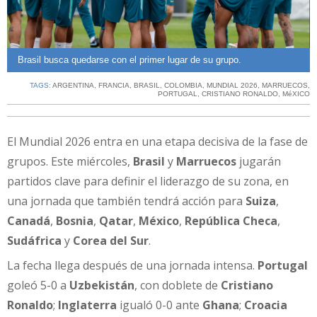
Brasil busca quedarse con el primer lugar de su grupo.
TAGS:
ARGENTINA
,
FRANCIA
,
BRASIL
,
COLOMBIA
,
MUNDIAL 2026
,
MARRUECOS
,
PORTUGAL
,
CRISTIANO RONALDO
,
MéXICO
El Mundial 2026 entra en una etapa decisiva de la fase de
grupos. Este miércoles,
Brasil
y
Marruecos
jugarán
partidos clave para definir el liderazgo de su zona, en
una jornada que también tendrá acción para
Suiza
,
Canadá
,
Bosnia
,
Qatar
,
México
,
República Checa
,
Sudáfrica
y
Corea del Sur
.
La fecha llega después de una jornada intensa.
Portugal
goleó 5-0 a
Uzbekistán
, con doblete de
Cristiano
Ronaldo
;
Inglaterra
igualó 0-0 ante
Ghana
;
Croacia