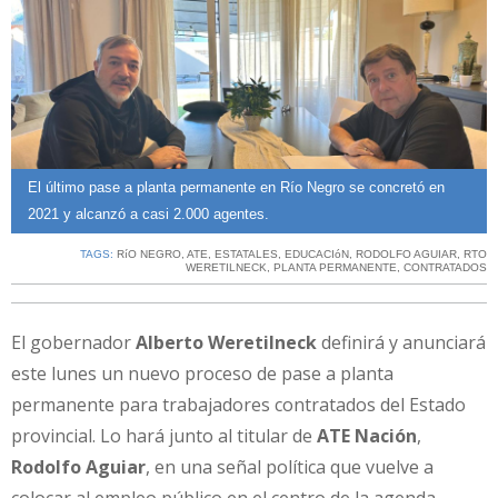
El último pase a planta permanente en Río Negro se concretó en
2021 y alcanzó a casi 2.000 agentes.
TAGS:
RíO NEGRO
,
ATE
,
ESTATALES
,
EDUCACIóN
,
RODOLFO AGUIAR
,
RTO
WERETILNECK
,
PLANTA PERMANENTE
,
CONTRATADOS
El gobernador
Alberto Weretilneck
definirá y anunciará
este lunes un nuevo proceso de pase a planta
permanente para trabajadores contratados del Estado
provincial. Lo hará junto al titular de
ATE Nación
,
Rodolfo Aguiar
, en una señal política que vuelve a