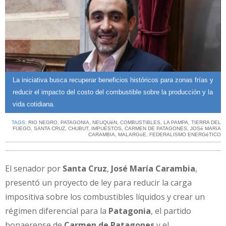
La iniciativa busca recuperar beneficios históricos para zonas frías y
reducir el impacto del costo del combustible sobre la producción y la
vida cotidiana.
TAGS:
RIO NEGRO
,
PATAGONIA
,
NEUQUéN
,
COMBUSTIBLES
,
LA PAMPA
,
TIERRA DEL
FUEGO
,
SANTA CRUZ
,
CHUBUT
,
IMPUESTOS
,
CARMEN DE PATAGONES
,
JOSé MARíA
CARAMBIA
,
MALARGüE
,
FEDERALISMO ENERGéTICO
El senador por
Santa Cruz
,
José María Carambia
,
presentó un proyecto de ley para reducir la carga
impositiva sobre los combustibles líquidos y crear un
régimen diferencial para la
Patagonia
, el partido
bonaerense de
Carmen de Patagones
y el