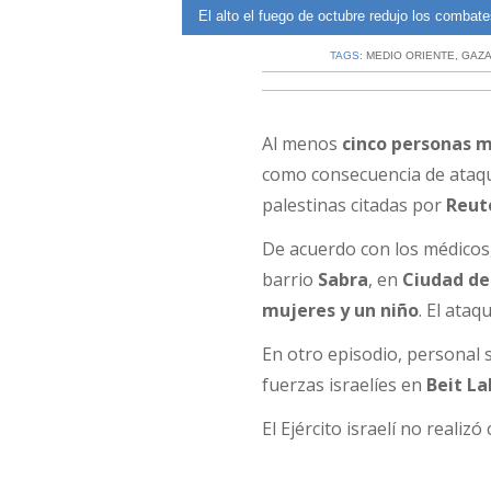
en Gaza.
El alto el fuego de octubre redujo los combate
TAGS:
MEDIO ORIENTE
,
GAZ
Al menos
cinco personas m
como consecuencia de ataqu
palestinas citadas por
Reut
De acuerdo con los médicos
barrio
Sabra
, en
Ciudad de
mujeres y un niño
. El ata
En otro episodio, personal 
fuerzas israelíes en
Beit La
El Ejército israelí no real