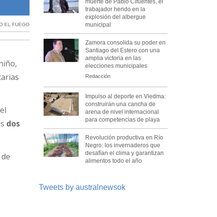
muerte de Pablo Cifuentes, el
El alto el fuego de octubre redujo los combates de gran escala,
trabajador herido en la
explosión del albergue
municipal
O EL FUEGO
Zamora consolida su poder en
Santiago del Estero con una
amplia victoria en las
 niño,
elecciones municipales
tarias
Redacción
Impulso al deporte en Viedma:
construirán una cancha de
el
arena de nivel internacional
para competencias de playa
os
dos
Revolución productiva en Río
Negro: los invernaderos que
desafían el clima y garantizan
 de
alimentos todo el año
Tweets by australnewsok