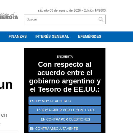
sábado 08 de agosto de 2026
- Edición Nº2803
FINANZAS
INTERÉS GENERAL
EFEMÉRIDES
ENCUESTA
Con respecto al
acuerdo entre el
gobierno argentino y
 un
el Tesoro de EE.UU.:
ESTOY MUY DE ACUERDO
ESTOY A FAVOR POR EL CONTEXTO
 en
CRÍTICO
EN CONTRA POR CUESTIONES
.
ESTRATÉGICAS
EN CONTRA ABSOLUTAMENTE