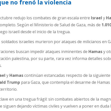
que no frenó la violencia
octubre redujo los combates de gran escala entre
Israel
y
H
completo. Según el Ministerio de Salud de Gaza, más de
1.01
o israelí desde el inicio de la tregua.
 soldados israelíes murieron por ataques de milicianos en G
eraciones buscan impedir ataques inminentes de
Hamas
y ot
ción palestina, por su parte, rara vez informa detalles sob
.
ael
y
Hamas
continúan estancadas respecto de la siguiente
ald Trump
para Gaza, que contempla el desarme de Hamas
territorio.
clave en una tregua frágil: sin combates abiertos de la magn
e siguen dejando víctimas civiles y vuelven a poner en duda 