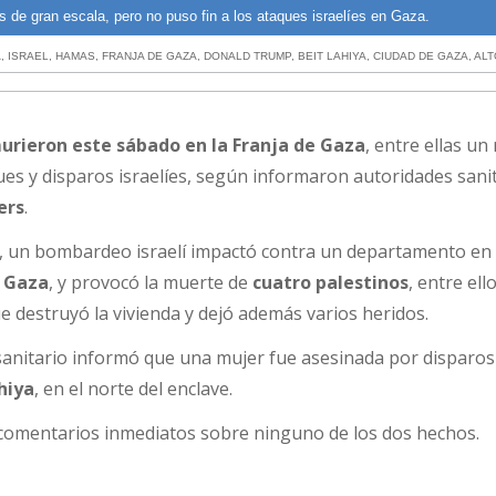
s de gran escala, pero no puso fin a los ataques israelíes en Gaza.
A
,
ISRAEL
,
HAMAS
,
FRANJA DE GAZA
,
DONALD TRUMP
,
BEIT LAHIYA
,
CIUDAD DE GAZA
,
ALT
urieron este sábado en la Franja de Gaza
, entre ellas un
es y disparos israelíes, según informaron autoridades sani
ers
.
, un bombardeo israelí impactó contra un departamento en 
 Gaza
, y provocó la muerte de
cuatro palestinos
, entre ell
que destruyó la vivienda y dejó además varios heridos.
sanitario informó que una mujer fue asesinada por disparos
hiya
, en el norte del enclave.
izó comentarios inmediatos sobre ninguno de los dos hechos.