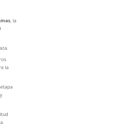
amas
, la
0
aza.
ros
re la
 etapa
 y
itud
la