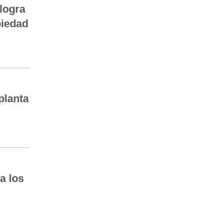
 logra
piedad
 planta
a los