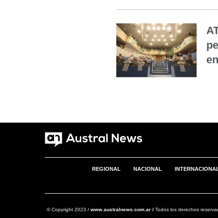
AT
pe
en
REGIONAL
NACIONAL
INTERNACIONA
© Copyright 2023 /
www.australnews.com.ar /
Todos los derechos reserva