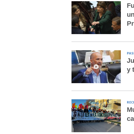
Fu
un
Pr
PAS
Ju
y 
REC
Mu
ca