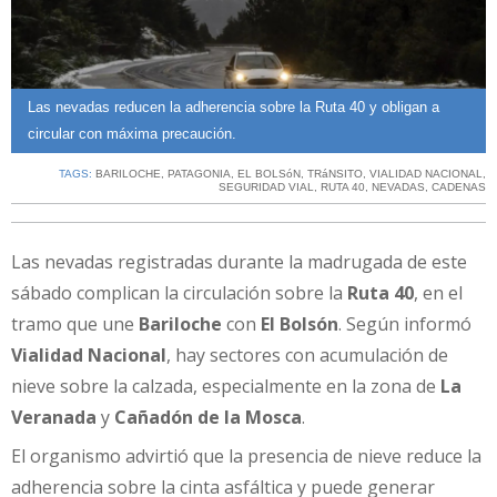
Las nevadas reducen la adherencia sobre la Ruta 40 y obligan a
circular con máxima precaución.
TAGS:
BARILOCHE
,
PATAGONIA
,
EL BOLSóN
,
TRáNSITO
,
VIALIDAD NACIONAL
,
SEGURIDAD VIAL
,
RUTA 40
,
NEVADAS
,
CADENAS
Las nevadas registradas durante la madrugada de este
sábado complican la circulación sobre la
Ruta 40
, en el
tramo que une
Bariloche
con
El Bolsón
. Según informó
Vialidad Nacional
, hay sectores con acumulación de
nieve sobre la calzada, especialmente en la zona de
La
Veranada
y
Cañadón de la Mosca
.
El organismo advirtió que la presencia de nieve reduce la
adherencia sobre la cinta asfáltica y puede generar