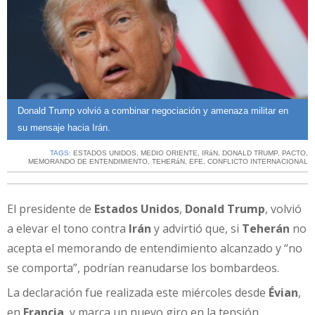
Donald Trump volvió a combinar negociación y amenaza militar en
su mensaje hacia Irán.
TAGS:
ESTADOS UNIDOS
,
MEDIO ORIENTE
,
IRáN
,
DONALD TRUMP
,
PACTO
,
MEMORANDO DE ENTENDIMIENTO
,
TEHERáN
,
EFE
,
CONFLICTO INTERNACIONAL
El presidente de
Estados Unidos
,
Donald Trump
, volvió
a elevar el tono contra
Irán
y advirtió que, si
Teherán
no
acepta el memorando de entendimiento alcanzado y “no
se comporta”, podrían reanudarse los bombardeos.
La declaración fue realizada este miércoles desde
Évian
,
en
Francia
, y marca un nuevo giro en la tensión