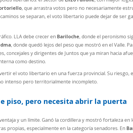
ortoriello
, que arrastra votos pero no necesariamente estr
s caminos se separan, el voto libertario puede dejar de ser 
áfico. LLA debe crecer en
Bariloche
, donde el peronismo si
edma
, donde quedó lejos del peso que mostró en el Valle. P
es, concejales y dirigentes de Juntos que ya miran hacia afu
interna como destino.
rtir el voto libertario en una fuerza provincial. Su riesgo, 
 intenso pero territorialmente incompleto.
e piso, pero necesita abrir la puerta
entaja y un límite. Ganó la cordillera y mostró fortaleza en 
as propias, especialmente en la categoría senadores. En
Ba