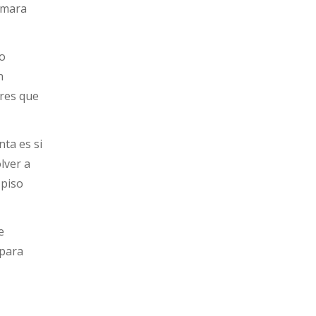
ámara
ro
n
ores que
nta es si
lver a
 piso
e
 para