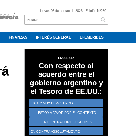
jueves 06 de agosto de 2026
- Edición Nº2801
FINANZAS
INTERÉS GENERAL
EFEMÉRIDES
ENCUESTA
Con respecto al
rá
acuerdo entre el
gobierno argentino y
el Tesoro de EE.UU.:
ESTOY MUY DE ACUERDO
ESTOY A FAVOR POR EL CONTEXTO
CRÍTICO
EN CONTRA POR CUESTIONES
ESTRATÉGICAS
EN CONTRA ABSOLUTAMENTE