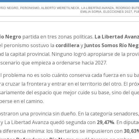
 RíO NEGRO
,
PERONISMO
,
ALBERTO WERETILNECK
,
LA LIBERTAD AVANZA
,
RODRIGO BUT
EMILIA SORIA
,
ELECCIONES 2027
,
FU
ío Negro
partida en tres zonas políticas.
La Libertad Avan
 el peronismo sostuvo la
cordillera
y
Juntos Somos Río Neg
d la capital provincial. Ninguno logró apropiarse de la provi
l escenario que empieza a ordenarse hacia 2027.
 el problema no es solo cuánto conserva cada fuerza en su ba
a cruzar la frontera y entrar en el territorio del otro. El pr
ariamente del espacio que mejor cuide su base, sino del qu
perse en el camino.
traron una provincia sin dueño. En la categoría senadores,
y La Libertad Avanza quedó segunda con
29,47%
. En diputa
a diferencia mínima: los libertarios se impusieron con
30,63