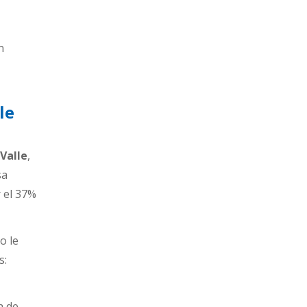
n
le
 Valle
,
sa
 el 37%
o le
s:
a de