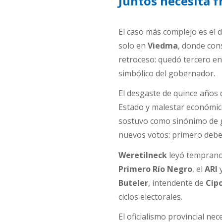
Juntos necesita f
El caso más complejo es el 
solo en
Viedma
, donde con
retroceso: quedó tercero e
simbólico del gobernador.
El desgaste de quince años 
Estado y malestar económi
sostuvo como sinónimo de g
nuevos votos: primero debe 
Weretilneck
leyó temprano 
Primero Río Negro
, el
ARI
y
Buteler
, intendente de
Cipo
ciclos electorales.
El oficialismo provincial ne