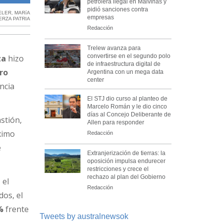
petrolera ilegal en Malvinas y
pidió sanciones contra
ELER
,
MARíA
empresas
ERZA PATRIA
Redacción
Trelew avanza para
convertirse en el segundo polo
za
hizo
de infraestructura digital de
ro
Argentina con un mega data
center
ncia
El STJ dio curso al planteo de
Marcelo Román y le dio cinco
días al Concejo Deliberante de
stión,
Allen para responder
óximo
Redacción
e
Extranjerización de tierras: la
oposición impulsa endurecer
restricciones y crece el
rechazo al plan del Gobierno
 el
Redacción
dos, el
%
frente
Tweets by australnewsok