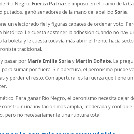
 de Río Negro,
Fuerza Patria
se impuso en el tramo de la C
 diputados, ganó senadores de la mano del apellido
Soria
.
tiene un electorado fiel y figuras capaces de ordenar voto. Pe
 histórico. Le cuesta sostener la adhesión cuando no hay u
a boleta y le cuesta todavía más abrir el frente hacia sect
ronista tradicional.
oy pasar por
María Emilia Soria
y
Martín Doñate
. La pregu
 para sumar por fuera. Sin apertura, el peronismo puede vo
s y perder el resto. Con apertura, es la fuerza que tiene un
cer.
itmético. Para ganar Río Negro, el peronismo necesita dejar d
 y construir una invitación más amplia, moderada y confiable
o, pero no necesariamente una ruptura total.