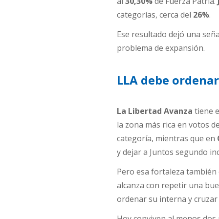
al
30,30%
de Fuerza Patria.
categorías, cerca del
26%
.
Ese resultado dejó una señal
problema de expansión.
LLA debe ordenar 
La Libertad Avanza
tiene e
la zona más rica en votos de
categoría, mientras que en
y dejar a Juntos segundo inc
Pero esa fortaleza también 
alcanza con repetir una bue
ordenar su interna y cruzar 
Hoy conviven al menos dos p