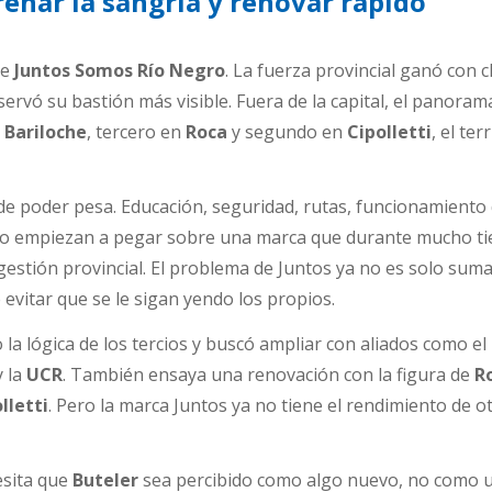
renar la sangría y renovar rápido
de
Juntos Somos Río Negro
. La fuerza provincial ganó con c
servó su bastión más visible. Fuera de la capital, el panoram
n
Bariloche
, tercero en
Roca
y segundo en
Cipolletti
, el ter
de poder pesa. Educación, seguridad, rutas, funcionamiento 
co empiezan a pegar sobre una marca que durante mucho t
estión provincial. El problema de Juntos ya no es solo sum
evitar que se le sigan yendo los propios.
la lógica de los tercios y buscó ampliar con aliados como el
 la
UCR
. También ensaya una renovación con la figura de
R
lletti
. Pero la marca Juntos ya no tiene el rendimiento de o
cesita que
Buteler
sea percibido como algo nuevo, no como 