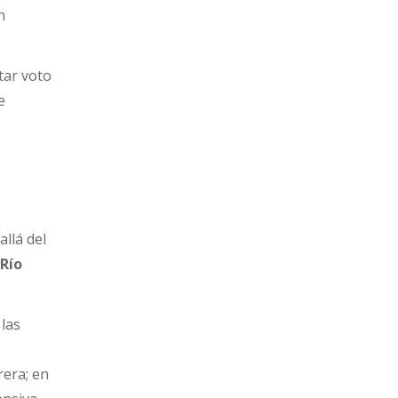
n
tar voto
e
allá del
Río
 las
rera; en