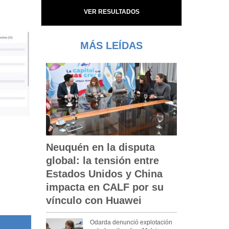
VER RESULTADOS
MÁS LEÍDAS
Neuquén en la disputa
global: la tensión entre
Estados Unidos y China
impacta en CALF por su
vínculo con Huawei
Odarda denunció explotación
El mapa electoral rionegrino dejó tres fuerzas competitivas y un