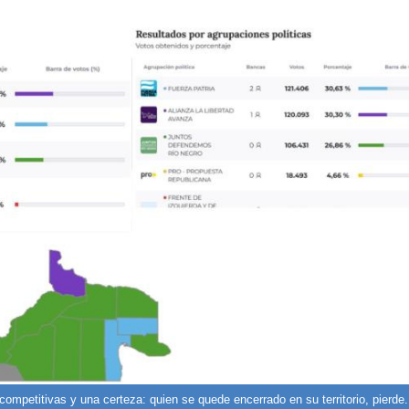
 competitivas y una certeza: quien se quede encerrado en su territorio, pierde.