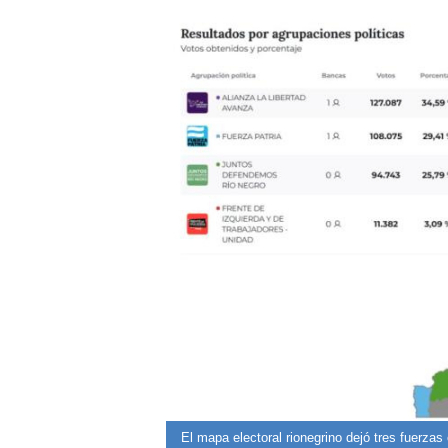
erritorio, pierde.
El mapa electoral rionegrino dejó tres fuerzas