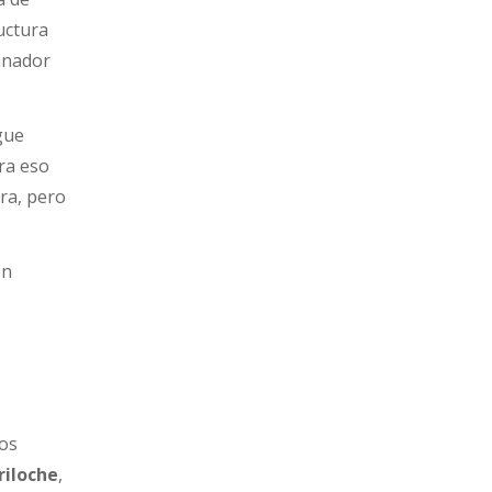
uctura
ganador
gue
ara eso
era, pero
en
los
riloche
,