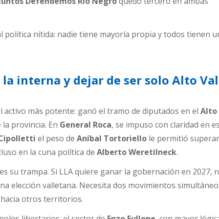
Juntos Defendemos Río Negro
quedó tercero en ambas
 política nítida: nadie tiene mayoría propia y todos tienen u
la interna y dejar de ser solo Alto Val
l activo más potente: ganó el tramo de diputados en el
Alto
 la provincia. En
General Roca
, se impuso con claridad en e
Cipolletti
el peso de
Aníbal Tortoriello
le permitió superar
luso en la cuna política de
Alberto Weretilneck
.
es su trampa. Si LLA quiere ganar la gobernación en 2027, n
na elección valletana. Necesita dos movimientos simultáneo
hacia otros territorios.
olos libertarios: el sector de
Enzo Fullone
, con mayor lógic