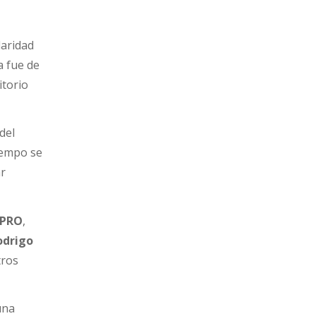
laridad
a fue de
ritorio
del
iempo se
ar
PRO
,
odrigo
tros
una