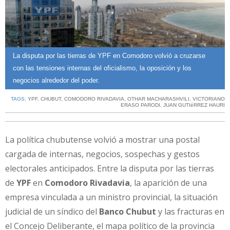
La disputa por las tierras de YPF en Comodoro volvió a cruzarse
con las tensiones internas del oficialismo, la oposición y los
negocios alrededor del poder.
TAGS:
YPF
,
CHUBUT
,
COMODORO RIVADAVIA
,
OTHAR MACHARASHVILI
,
VICTORIANO
ERASO PARODI
,
JUAN GUTIéRREZ HAURI
La política chubutense volvió a mostrar una postal
cargada de internas, negocios, sospechas y gestos
electorales anticipados. Entre la disputa por las tierras
de
YPF
en
Comodoro Rivadavia
, la aparición de una
empresa vinculada a un ministro provincial, la situación
judicial de un síndico del
Banco Chubut
y las fracturas en
el Concejo Deliberante, el mapa político de la provincia