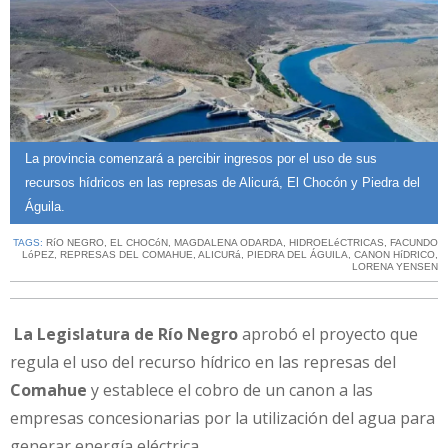
La provincia comenzará a percibir ingresos por el uso de sus
recursos hídricos en las represas de Alicurá, El Chocón y Piedra del
Águila.
TAGS:
RíO NEGRO
,
EL CHOCóN
,
MAGDALENA ODARDA
,
HIDROELéCTRICAS
,
FACUNDO
LóPEZ
,
REPRESAS DEL COMAHUE
,
ALICURá
,
PIEDRA DEL ÁGUILA
,
CANON HíDRICO
,
LORENA YENSEN
La Legislatura de Río Negro
aprobó el proyecto que
regula el uso del recurso hídrico en las represas del
Comahue
y establece el cobro de un canon a las
empresas concesionarias por la utilización del agua para
generar energía eléctrica.