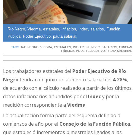
Río Negro, Viedma, estatales, inflación, Indec, salarios, Función
Pública, Poder Ejecutivo, pauta salarial.
TAGS:
RíO NEGRO
,
VIEDMA
,
ESTATALES
,
INFLACIóN
,
INDEC
,
SALARIOS
,
FUNCIóN
PúBLICA
,
PODER EJECUTIVO
,
PAUTA SALARIAL
Los trabajadores estatales del
Poder Ejecutivo de Río
Negro
tendrán en junio un aumento salarial del
4,28%
,
de acuerdo con el cálculo realizado a partir de los últimos
datos inflacionarios difundidos por el
Indec
y por la
medición correspondiente a
Viedma
.
La actualización forma parte del esquema definido a
comienzos de año por el
Consejo de la Función Pública
,
que estableció incrementos bimestrales ligados a las