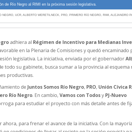
ión de Río Negro al RIMI en la próxima sesión legislativa.
íO NEGRO
,
UCR
,
ALBERTO WERETILNECK
,
PRO
,
PRIMERO RíO NEGRO
,
RIMI
,
ALEJANDRO P
egro
adhiera al
Régimen de Incentivo para Medianas Inve
favorable en la Plenaria de Comisiones y quedó encaminado 
sión legislativa. La iniciativa, enviada por el gobernador
Al
e todo su gabinete, busca sumar a la provincia al esquema 
nes productivas.
añamiento de
Juntos Somos Río Negro
,
PRO
,
Unión Cívica R
ero Río Negro
. En cambio,
Vamos con Todos
y
PJ-Nuevo
rroga para estudiar el proyecto con más detalle antes de fij
r ahora, para frenar el avance de la iniciativa. Con la mayorí
 en condiciones de llegar al recinto en la sesión prevista pa