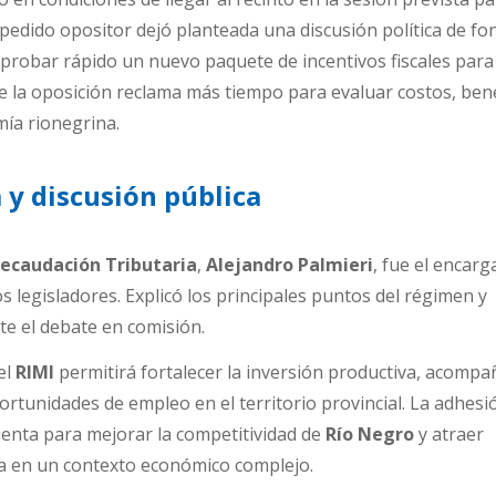
l pedido opositor dejó planteada una discusión política de fon
probar rápido un nuevo paquete de incentivos fiscales para
 la oposición reclama más tiempo para evaluar costos, bene
mía rionegrina.
 y discusión pública
ecaudación Tributaria
,
Alejandro Palmieri
, fue el encar
s legisladores. Explicó los principales puntos del régimen y
e el debate en comisión.
el
RIMI
permitirá fortalecer la inversión productiva, acompañ
tunidades de empleo en el territorio provincial. La adhesi
nta para mejorar la competitividad de
Río Negro
y atraer
a en un contexto económico complejo.