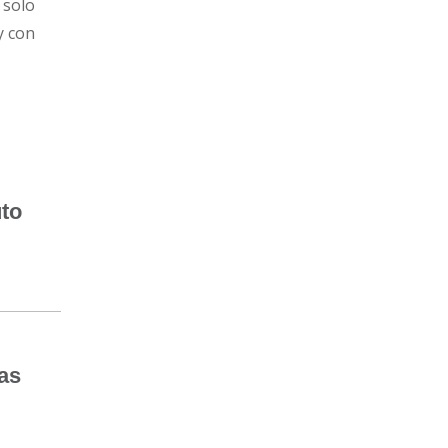
 solo
y con
uto
as