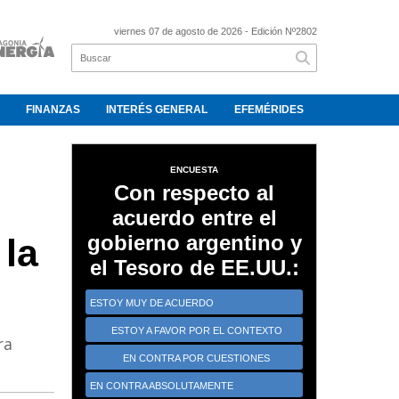
viernes 07 de agosto de 2026
- Edición Nº2802
FINANZAS
INTERÉS GENERAL
EFEMÉRIDES
ENCUESTA
Con respecto al
acuerdo entre el
gobierno argentino y
 la
el Tesoro de EE.UU.:
ESTOY MUY DE ACUERDO
ESTOY A FAVOR POR EL CONTEXTO
ra
CRÍTICO
EN CONTRA POR CUESTIONES
ESTRATÉGICAS
EN CONTRA ABSOLUTAMENTE