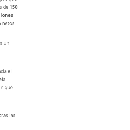
es de
150
llones
n netos
 a un
cia el
ela
ón qué
ras las