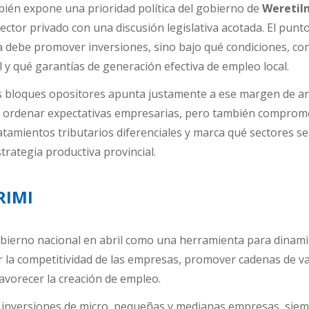
bién expone una prioridad política del gobierno de
Weretil
sector privado con una discusión legislativa acotada. El punt
cia debe promover inversiones, sino bajo qué condiciones, co
l y qué garantías de generación efectiva de empleo local.
s bloques opositores apunta justamente a ese margen de aná
e ordenar expectativas empresarias, pero también comprom
ratamientos tributarios diferenciales y marca qué sectores s
strategia productiva provincial.
RIMI
bierno nacional en abril como una herramienta para dinami
 la competitividad de las empresas, promover cadenas de va
avorecer la creación de empleo.
a inversiones de micro, pequeñas y medianas empresas, sie