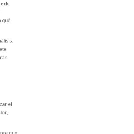
neck
:
o
n qué
lisis.
ete
erán
zar el
lor,
mpre que