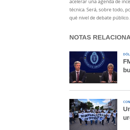
acelerar una agenda de incen
técnica. Será, sobre todo, p
qué nivel de debate público.
NOTAS RELACION
DÓL
FM
bu
CON
Un
ur