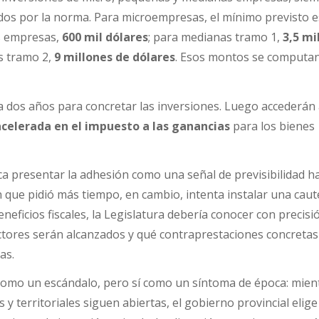
idos por la norma. Para microempresas, el mínimo previsto 
s empresas,
600 mil dólares
; para medianas tramo 1,
3,5 mi
s tramo 2,
9 millones de dólares
. Esos montos se computa
 dos años para concretar las inversiones. Luego accederán
celerada en el impuesto a las ganancias
para los bienes
sca presentar la adhesión como una señal de previsibilidad ha
n que pidió más tiempo, en cambio, intenta instalar una caut
neficios fiscales, la Legislatura debería conocer con precisi
ectores serán alcanzados y qué contraprestaciones concretas
as.
como un escándalo, pero sí como un síntoma de época: mient
s y territoriales siguen abiertas, el gobierno provincial elige