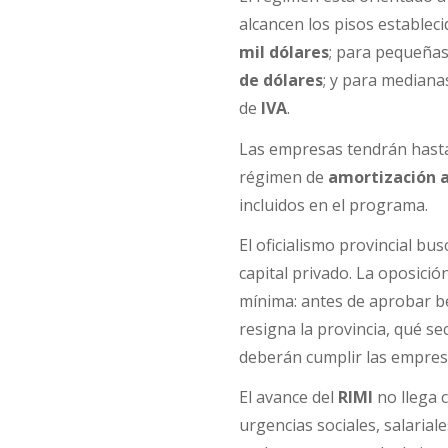
alcancen los pisos establec
mil dólares
; para pequeña
de dólares
; y para mediana
de
IVA
.
Las empresas tendrán hasta
régimen de
amortización a
incluidos en el programa.
El oficialismo provincial bu
capital privado. La oposició
mínima: antes de aprobar be
resigna la provincia, qué s
deberán cumplir las empres
El avance del
RIMI
no llega 
urgencias sociales, salariale