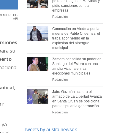
petrolera ilegal en Malvinas y
El oficialismo busca llevar al recinto la adhesión de Río Negro a
pidió sanciones contra
empresas
ALMIERI
,
CC-
Redacción
ARI
Conmoción en Viedma por la
muerte de Pablo Cifuentes, el
trabajador herido en la
rsiones
explosión del albergue
municipal
para su
berto
Zamora consolida su poder en
Santiago del Estero con una
nacional
amplia victoria en las
elecciones municipales
Redacción
adical
,
Jairo Guzmán acelera el
armado de La Libertad Avanza
en Santa Cruz y se posiciona
ar
para disputar la gobernación
Redacción
a ya
Tweets by australnewsok
ra el