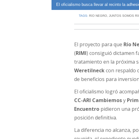
El oficialismo busca llevar al recinto la adhes
TAGS:
RíO NEGRO
,
JUNTOS SOMOS R
El proyecto para que
Río N
(
RIMI
) consiguió dictamen 
tratamiento en la próxima se
Weretilneck
con respaldo d
de beneficios para inversio
El oficialismo logró acomp
CC-ARI Cambiemos
y
Prim
Encuentro
pidieron una pró
posición definitiva.
La diferencia no alcanza, po
reunida, el expediente quedó