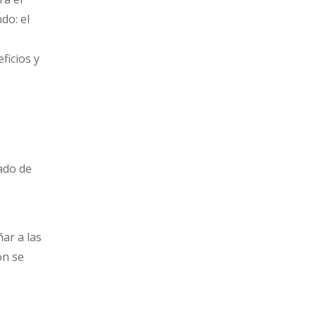
do: el
ficios y
gado de
ar a las
ón se