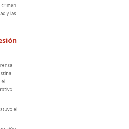
l crimen
ad y las
esión
prensa
ostina
 el
rativo
ostuvo el
presión.