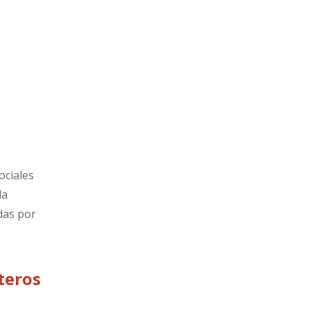
e
ociales
la
das por
teros