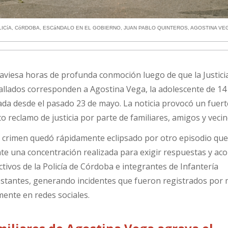
ICíA
,
CóRDOBA
,
ESCáNDALO EN EL GOBIERNO
,
JUAN PABLO QUINTEROS
,
AGOSTINA VE
aviesa horas de profunda conmoción luego de que la Justici
allados corresponden a Agostina Vega, la adolescente de 14
da desde el pasado 23 de mayo. La noticia provocó un fuert
o reclamo de justicia por parte de familiares, amigos y vecin
el crimen quedó rápidamente eclipsado por otro episodio qu
nte una concentración realizada para exigir respuestas y a
fectivos de la Policía de Córdoba e integrantes de Infantería
stantes, generando incidentes que fueron registrados por
mente en redes sociales.