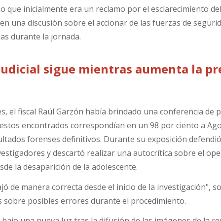
 que inicialmente era un reclamo por el esclarecimiento de
en una discusión sobre el accionar de las fuerzas de segurid
das durante la jornada.
judicial sigue mientras aumenta la pr
es, el fiscal Raúl Garzón había brindado una conferencia de 
 restos encontrados correspondían en un 98 por ciento a Ag
ultados forenses definitivos. Durante su exposición defendió
vestigadores y descartó realizar una autocrítica sobre el ope
de la desaparición de la adolescente.
ó de manera correcta desde el inicio de la investigación", s
as sobre posibles errores durante el procedimiento.
bajo una nueva luz tras la difusión de las imágenes de la re