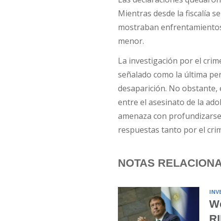
Mientras desde la fiscalía s
mostraban enfrentamientos c
menor.
La investigación por el crim
señalado como la última pe
desaparición. No obstante, 
entre el asesinato de la adol
amenaza con profundizarse 
respuestas tanto por el cri
NOTAS RELACION
INV
We
RI