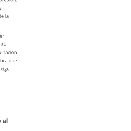
s
de la
er,
 su
binación
ítica que
exige
 al