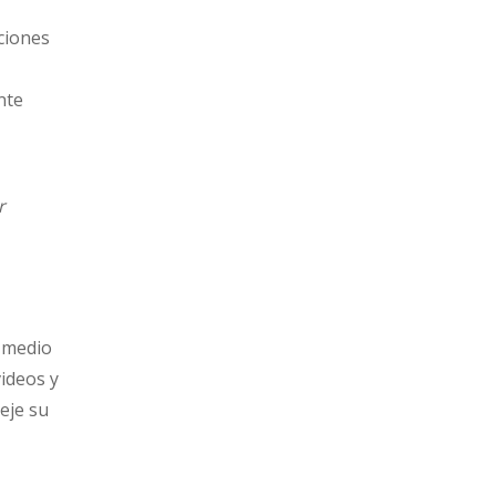
aciones
nte
r
n medio
videos y
eje su