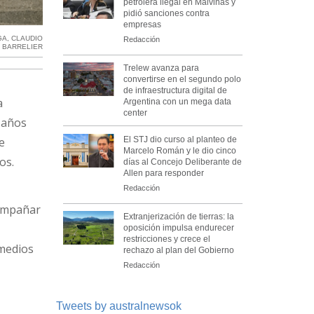
petrolera ilegal en Malvinas y
pidió sanciones contra
empresas
GA
,
CLAUDIO
Redacción
BARRELIER
Trelew avanza para
convertirse en el segundo polo
de infraestructura digital de
a
Argentina con un mega data
center
 años
El STJ dio curso al planteo de
e
Marcelo Román y le dio cinco
os.
días al Concejo Deliberante de
Allen para responder
e
Redacción
compañar
Extranjerización de tierras: la
oposición impulsa endurecer
restricciones y crece el
 medios
rechazo al plan del Gobierno
Redacción
Tweets by australnewsok