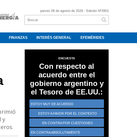
jueves 06 de agosto de 2026
- Edición Nº2801
FINANZAS
INTERÉS GENERAL
EFEMÉRIDES
ENCUESTA
Con respecto al
acuerdo entre el
a
gobierno argentino y
el Tesoro de EE.UU.:
ESTOY MUY DE ACUERDO
primió
ESTOY A FAVOR POR EL CONTEXTO
 y
CRÍTICO
EN CONTRA POR CUESTIONES
teros.
ESTRATÉGICAS
EN CONTRA ABSOLUTAMENTE