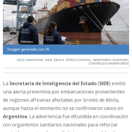
Imagen generada con IA.
TAGS:
ARGENTINA
,
SIDE
,
ÉBOLA
,
ÁFRICA CENTRAL
,
MONITOREO SANITARIO
,
CONTROLES MIGRATORIOS
La
Secretaría de Inteligencia del Estado
(
SIDE
) emitió
una alerta preventiva por embarcaciones provenientes
de regiones africanas afectadas por brotes de ébola,
aunque hasta el momento no se confirmaron casos en
Argentina
. La advertencia fue difundida en coordinación
con organismos sanitarios nacionales para reforzar