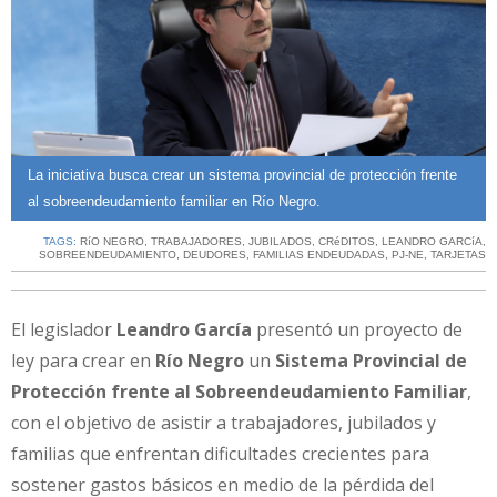
La iniciativa busca crear un sistema provincial de protección frente
al sobreendeudamiento familiar en Río Negro.
TAGS:
RíO NEGRO
,
TRABAJADORES
,
JUBILADOS
,
CRéDITOS
,
LEANDRO GARCíA
,
SOBREENDEUDAMIENTO
,
DEUDORES
,
FAMILIAS ENDEUDADAS
,
PJ-NE
,
TARJETAS
El legislador
Leandro García
presentó un proyecto de
ley para crear en
Río Negro
un
Sistema Provincial de
Protección frente al Sobreendeudamiento Familiar
,
con el objetivo de asistir a trabajadores, jubilados y
familias que enfrentan dificultades crecientes para
sostener gastos básicos en medio de la pérdida del