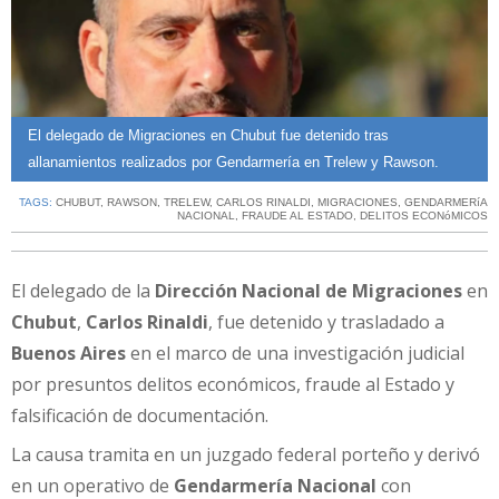
El delegado de Migraciones en Chubut fue detenido tras
allanamientos realizados por Gendarmería en Trelew y Rawson.
TAGS:
CHUBUT
,
RAWSON
,
TRELEW
,
CARLOS RINALDI
,
MIGRACIONES
,
GENDARMERíA
NACIONAL
,
FRAUDE AL ESTADO
,
DELITOS ECONóMICOS
El delegado de la
Dirección Nacional de Migraciones
en
Chubut
,
Carlos Rinaldi
, fue detenido y trasladado a
Buenos Aires
en el marco de una investigación judicial
por presuntos delitos económicos, fraude al Estado y
falsificación de documentación.
La causa tramita en un juzgado federal porteño y derivó
en un operativo de
Gendarmería Nacional
con