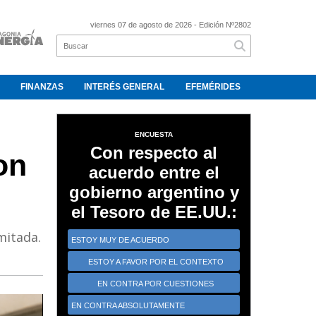
viernes 07 de agosto de 2026
- Edición Nº2802
FINANZAS
INTERÉS GENERAL
EFEMÉRIDES
ENCUESTA
Con respecto al
on
acuerdo entre el
gobierno argentino y
el Tesoro de EE.UU.:
mitada.
ESTOY MUY DE ACUERDO
ESTOY A FAVOR POR EL CONTEXTO
CRÍTICO
EN CONTRA POR CUESTIONES
ESTRATÉGICAS
EN CONTRA ABSOLUTAMENTE