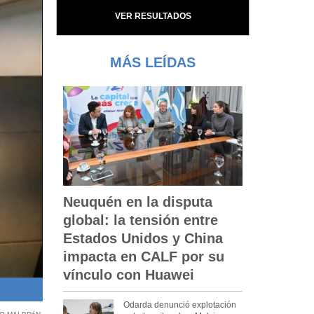
VER RESULTADOS
MÁS LEÍDAS
Neuquén en la disputa
global: la tensión entre
Estados Unidos y China
impacta en CALF por su
vínculo con Huawei
El paciente permanece internado en el Hospital Ramón Carrillo 
Odarda denunció explotación