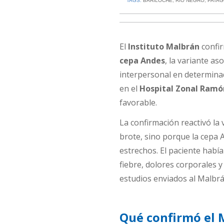
TAGS:
BARILOCHE
,
RíO NEGRO
,
PATAG
El
Instituto Malbrán
confir
cepa Andes
, la variante a
interpersonal en determina
en el
Hospital Zonal Ramón
favorable.
La confirmación reactivó la 
brote, sino porque la cepa 
estrechos. El paciente habí
fiebre, dolores corporales y
estudios enviados al Malbrá
Qué confirmó el 