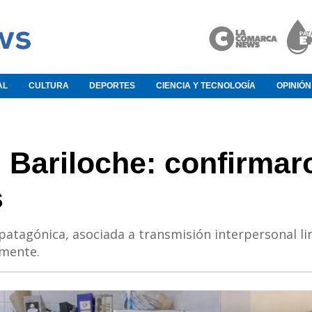
AL
CULTURA
DEPORTES
CIENCIA Y TECNOLOGÍA
OPINIÓN
 Bariloche: confirmar
s
e patagónica, asociada a transmisión interpersonal li
emente.