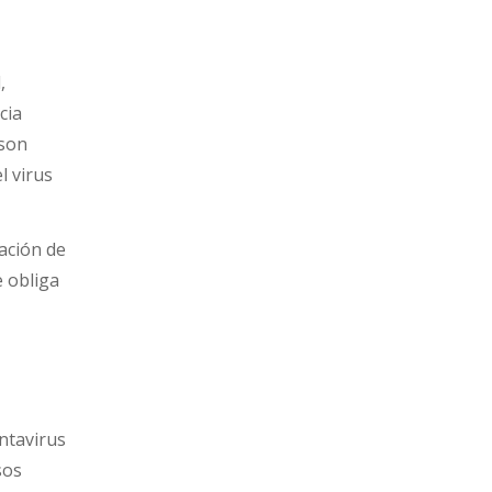
,
cia
 son
l virus
mación de
e obliga
antavirus
sos