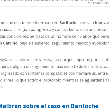
ONIA
,
SALUD PúBLICA
,
HOSPITAL RAMóN CARRILLO
,
HANTAVIRUS
,
CEPA ANDES
,
INSTITU
VIGILANCIA EPI
mó que el paciente internado en
Bariloche
contrajo
hantav
sociada a la región patagónica y con evidencia de transmisión
das condiciones. Se trata de un hombre de 45 años que pe
 Carrillo
, bajo aislamiento, seguimiento médico y evolució
vigilancia sanitaria en la zona, no porque implique por sí sol
Andes obliga a un seguimiento más estricto de los contactos
a ingresado con síntomas compatibles con hantavirus, entre 
 diarrea, lo que activó el protocolo mientras se aguardaban 
n.
Malbrán sobre el caso en Bariloche