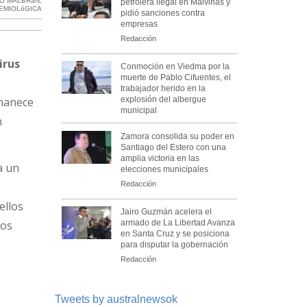
TO MALBRáN
,
petrolera ilegal en Malvinas y
DEMIOLóGICA
pidió sanciones contra
empresas
Redacción
irus
Conmoción en Viedma por la
muerte de Pablo Cifuentes, el
trabajador herido en la
rmanece
explosión del albergue
municipal
n
Zamora consolida su poder en
Santiago del Estero con una
amplia victoria en las
a un
elecciones municipales
Redacción
ellos
Jairo Guzmán acelera el
los
armado de La Libertad Avanza
en Santa Cruz y se posiciona
para disputar la gobernación
Redacción
Tweets by australnewsok