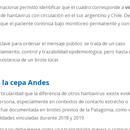
 nacional permitió identificar que el cuadro corresponde a
vi
 de hantavirus con circulación en el sur argentino y Chile. De
 que el paciente continúa bajo monitoreo permanente y con
 clave para ordenar el mensaje público: se trata de un caso
lamiento, control y trazabilidad epidemiológica, pero hasta 
istencia de un brote local.
 la cepa Andes
icularidad que la diferencia de otros hantavirus: existe evid
ersona, especialmente en contextos de contacto estrecho o
d fue documentada en brotes previos de la Patagonia, como 
lidades vinculadas durante 2018 y 2019.
stica no debe leerse como una transmisión masiva o compar