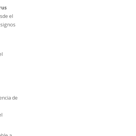
rus
sde el
 signos
el
encia de
el
able a