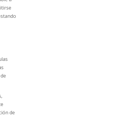
itirse
 estando
ulas
as
 de
s,
te
ción de