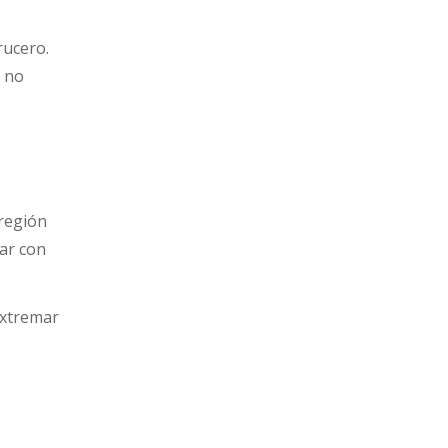
rucero.
, no
 región
uar con
 extremar