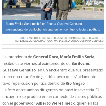
María Emilia Soria recibió en Roca a Gustavo Gennuso,
exintendente de Bariloche, en una reunión con fuerte lectura política.
TAGS:
BARILOCHE
,
RIO NEGRO
,
JUNTOS SOMOS RíO NEGRO
,
ALBERTO
WERETILNECK
,
GENERAL ROCA
,
MARíA EMILIA SORIA
,
GUSTAVO GENNUSO
La intendenta de
General Roca
,
María Emilia Soria
,
recibió este viernes al exintendente de
Bariloche
,
Gustavo Gennuso
, en un encuentro que fue presentado
como una reunión de gestión, pero que rápidamente
tuvo repercusión política dentro de
Río Negro
.
La foto entre ambos dirigentes no pasó inadvertida. El
encuentro se produjo en un contexto de cruces públicos
con el gobernador
Alberto Weretilneck
, quien en los