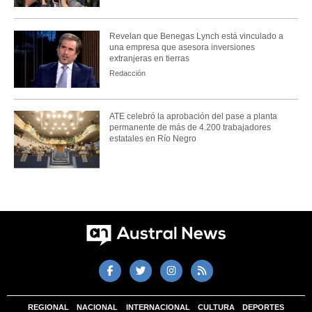
Revelan que Benegas Lynch está vinculado a
una empresa que asesora inversiones
extranjeras en tierras
Redacción
ATE celebró la aprobación del pase a planta
permanente de más de 4.200 trabajadores
estatales en Río Negro
REGIONAL
NACIONAL
INTERNACIONAL
CULTURA
DEPORTES