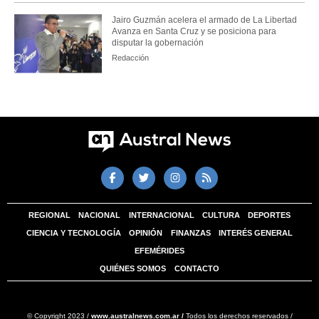
Jairo Guzmán acelera el armado de La Libertad
Avanza en Santa Cruz y se posiciona para
disputar la gobernación
Redacción
REGIONAL
NACIONAL
INTERNACIONAL
CULTURA
DEPORTES
CIENCIA Y TECNOLOGÍA
OPINIÓN
FINANZAS
INTERÉS GENERAL
EFEMÉRIDES
QUIÉNES SOMOS
CONTACTO
© Copyright 2023 /
www.australnews.com.ar /
Todos los derechos reservados /