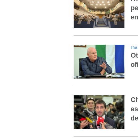
pe
en
FRA
Ot
of
Ch
es
de