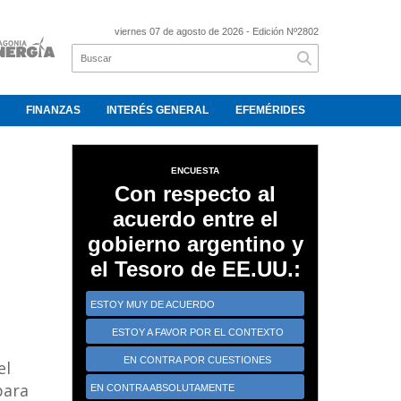
viernes 07 de agosto de 2026
- Edición Nº2802
FINANZAS
INTERÉS GENERAL
EFEMÉRIDES
ENCUESTA
Con respecto al
acuerdo entre el
gobierno argentino y
el Tesoro de EE.UU.:
ESTOY MUY DE ACUERDO
ESTOY A FAVOR POR EL CONTEXTO
CRÍTICO
EN CONTRA POR CUESTIONES
el
ESTRATÉGICAS
para
EN CONTRA ABSOLUTAMENTE