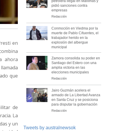
petrolera ilegal en Malvinas y
pidió sanciones contra
empresas
Redacción
Conmoción en Viedma por la
muerte de Pablo Cifuentes, el
trabajador herido en la
resti en
explosión del albergue
municipal
 combina
Zamora consolida su poder en
ta ahora
Santiago del Estero con una
a llamada
amplia victoria en las
elecciones municipales
zado que
Redacción
Jairo Guzmán acelera el
armado de La Libertad Avanza
en Santa Cruz y se posiciona
para disputar la gobernación
litar de
Redacción
racia. La
das y un
Tweets by australnewsok