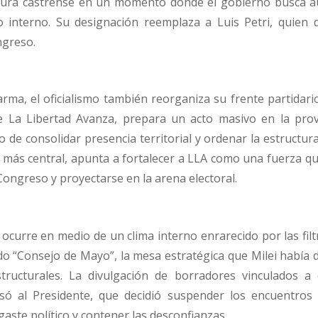
ctura castrense en un momento donde el gobierno busca a
to interno. Su designación reemplaza a Luis Petri, quien d
ngreso.
rma, el oficialismo también reorganiza su frente partidari
de La Libertad Avanza, prepara un acto masivo en la prov
 de consolidar presencia territorial y ordenar la estructura
ez más central, apunta a fortalecer a LLA como una fuerza 
Congreso y proyectarse en la arena electoral.
 ocurre en medio de un clima interno enrarecido por las fil
o “Consejo de Mayo”, la mesa estratégica que Milei había 
tructurales. La divulgación de borradores vinculados a
nsó al Presidente, que decidió suspender los encuentros
gaste político y contener las desconfianzas.