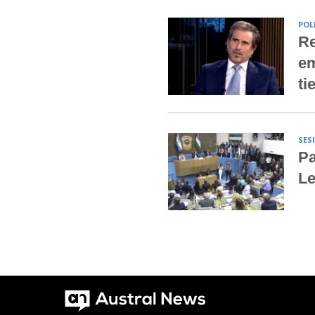
POL
Re
em
ti
SES
Pa
Le