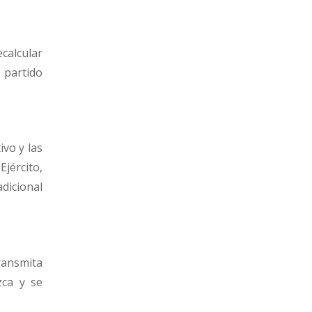
calcular
 partido
ivo y las
Ejército,
dicional
ransmita
zca y se