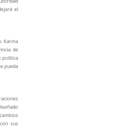
utoridad
ejará el
o. Karina
incia de
 política
que pueda
traciones
diseñado
 cambios
 con sus