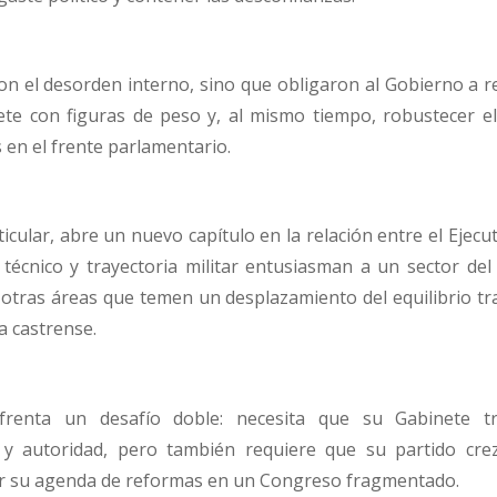
n el desorden interno, sino que obligaron al Gobierno a re
nete con figuras de peso y, al mismo tiempo, robustecer el
en el frente parlamentario.
ticular, abre un nuevo capítulo en la relación entre el Ejecut
técnico y trayectoria militar entusiasman a un sector del 
otras áreas que temen un desplazamiento del equilibrio tra
ra castrense.
enfrenta un desafío doble: necesita que su Gabinete t
 y autoridad, pero también requiere que su partido cre
er su agenda de reformas en un Congreso fragmentado.