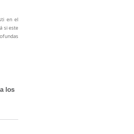
ti en el
á si este
rofundas
a los