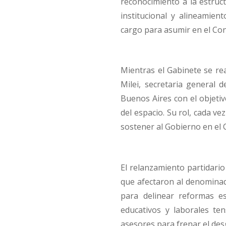
reconocimiento a la estru
institucional y alineamien
cargo para asumir en el Co
Mientras el Gabinete se rea
Milei, secretaria general 
Buenos Aires con el objetivo
del espacio. Su rol, cada v
sostener al Gobierno en el 
El relanzamiento partidario
que afectaron al denominad
para delinear reformas es
educativos y laborales te
asesores para frenar el des