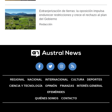
Extranjerización de tierras: la oposición impulsa
endurecer restricciones y crece el rechazo al plan
del Gobierno
Redacción
REGIONAL
NACIONAL
INTERNACIONAL
CULTURA
DEPORTES
CIENCIA Y TECNOLOGÍA
OPINIÓN
FINANZAS
INTERÉS GENERAL
EFEMÉRIDES
QUIÉNES SOMOS
CONTACTO