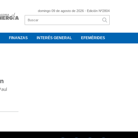
domingo 09 de agosto de 2026
- Edición Nº2804
FINANZAS
INTERÉS GENERAL
EFEMÉRIDES
en
Paul