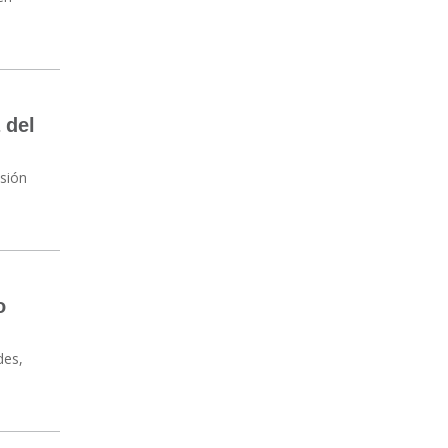
 del
esión
o
des,