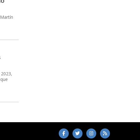
ño
 Martín
s
l 2023,
 que