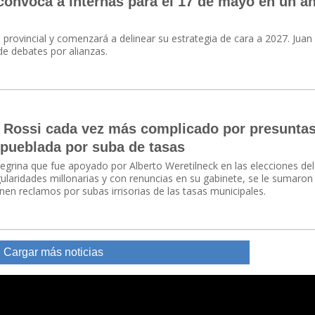
convoca a internas para el 17 de mayo en un a
n provincial y comenzará a delinear su estrategia de cara a 2027. Juan
de debates por alianzas.
e Rossi cada vez más complicado por presunta
 pueblada por suba de tasas
onegrina que fue apoyado por Alberto Weretilneck en las elecciones de
gularidades millonarias y con renuncias en su gabinete, se le sumaron
en reclamos por subas irrisorias de las tasas municipales.
Cargar más noticias